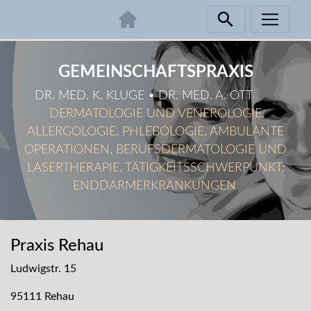
Zum
Inhalt
GEMEINSCHAFTSPRAXIS
springen
DR. MED. K. KLUGE • DR. MED. A. OTT
DERMATOLOGIE UND VENEROLOGIE,
ALLERGOLOGIE, PHLEBOLOGIE, AMBULANTE
OPERATIONEN, BERUFSDERMATOLOGIE UND
LASERTHERAPIE. TÄTIGKEITSSCHWERPUNKT:
ENDDARMERKRANKUNGEN
Praxis Rehau
Ludwigstr. 15
95111 Rehau