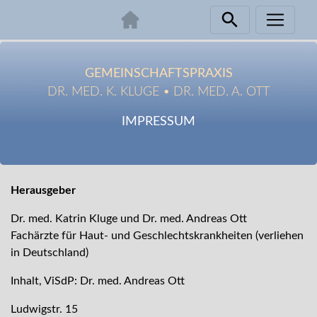
Zum
Inhalt
GEMEINSCHAFTSPRAXIS
springen
DR. MED. K. KLUGE • DR. MED. A. OTT
IMPRESSUM
Herausgeber
Dr. med. Katrin Kluge und Dr. med. Andreas Ott
Fachärzte für Haut- und Geschlechtskrankheiten (verliehen
in Deutschland)
Inhalt, ViSdP: Dr. med. Andreas Ott
Ludwigstr. 15